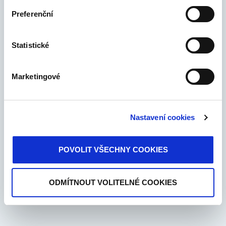
Časté dotazy
Cookies
info@bondster.com
nastavení můžete kdykoliv změnit v zápatí stránky
Preferenční
„Nastavení cookies“.
+420 283 061 555
Copyright © 2017-2026 Bondster Marketplace
Statistické
Marketingové
Nastavení cookies
POVOLIT VŠECHNY COOKIES
ODMÍTNOUT VOLITELNÉ COOKIES