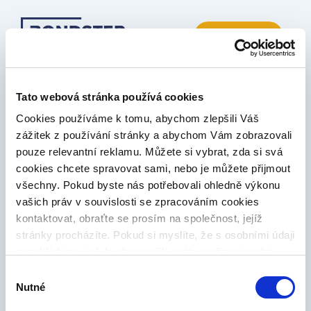
PŘIHLÁSIT SE
E-mailová adresa
Tato webová stránka používá cookies
Cookies používáme k tomu, abychom zlepšili Váš
zážitek z používání stránky a abychom Vám zobrazovali
Heslo
pouze relevantní reklamu. Můžete si vybrat, zda si svá
cookies chcete spravovat sami, nebo je můžete přijmout
všechny. Pokud byste nás potřebovali ohledně výkonu
ZAPOMNĚLI JSTE HESLO?
vašich práv v souvislosti se zpracováním cookies
kontaktovat, obraťte se prosím na společnost, jejíž
PŘIHLÁSIT
stránky procházíte. Pokud si myslíte, že s osobními údaji
nenakládáme, jak bychom měli, máte možnost podat
VYTVOŘIT ÚČET ZDARMA
stížnost u Úřadu pro ochranu osobních údajů. Budeme
Výběr
však rádi, pokud se nejdříve obrátíte přímo na nás a
Nutné
souhlasu
budeme tak moct Váš požadavek obratem vyřešit. Svoje