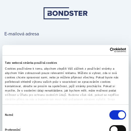
E-mailová adresa
Tato webová stránka používá cookies
Heslo
Cookies používáme k tomu, abychom zlepšili Váš zážitek z používání stránky a
abychom Vám zobrazovali pouze relevantní reklamu. Můžete si vybrat, zda si svá
cookies chcete spravovat sami, nebo je můžete přijmout všechny. Pokud byste nás
potřebovali ohledně výkonu vašich práv v souvislosti se zpracováním cookies
ZAPOMNĚLI JSTE HESLO?
kontaktovat, obraťte se prosím na společnost, jejíž stránky procházíte. Pokud si
myslíte, že s osobními údaji nenakládáme, jak bychom měli, máte možnost podat
stížnost u Úřadu pro ochranu osobních údajů. Budeme však rádi, pokud se nejdříve
obrátíte přímo na nás a budeme tak moct Váš požadavek obratem vyřešit. Svoje
PŘIHLÁSIT
nastavení můžete kdykoliv změnit v zápatí stránky „Nastavení cookies“.
Výběr
Nutné
souhlasu
VYTVOŘIT ÚČET ZDARMA
Preferenční